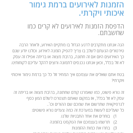
הזמנות לאירועים ברמת גימור
איכותי ויקרתי.
הדפסת הזמנות לאירועים לא קרים כמו
שחשבתם.
הנה אנחנו מתקרבים לרגע הגדול בו מתקיים האירוע, ולאחר הרבה
טירטורים הגעתם לשלב בו צריך להפיק הזמנה לאירוע. וכולנו יודע שגם
כך האירועים היום אם זה חתונה, בר\בת מצווה או בריתה אפילו זה עסק
לא זול בכלל, וכאן אנחנו נכנסים לתמונה ורוצים להקל עליכם לקוחותינו.
בטח אתם שואלים את עצמכם איך המחיר זול כל כך ברמת גימור איכותי
ויוקרתי?
זה נורא פשוט, כמו שאמרנו קודם שחתונה, בר\בת מצווה או בריתה זה
עסק לא זול בכלל, אז במקום שאתם תצטרכו לשלם המון כסף
לגרפיקאית שתרשום את שמכם שם ההורים וכו`..
כל שעליכם לעשות במערכת זה כמה צעדים נורא פשוטים:
1)
בוחרים את אחד התבניות שלנו.
2)
תרשמו בעצמכם את הטקסט בהזמנה
3)
בחרו את כמות ההזמנות