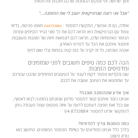
ותוך שלושה ימי עסקים ההזמנות שלכם מוכנות ומדפסות!
"אבל אני רוצה שגרפיקאית יעצב לי את ההזמנה..."
אחלה, גם זה אפשרי, התקשרו למספר :
תאמו פגישה, בליווי
04-8733884
צמוד עם הגרפיקאית היא תראה לכם את כל סוגי הנייר הקיימים וצורות
הגימור האיכותיות שלנו, תראה לכם דוגמאות חיות של הזמנות מעוצבות.
ותסגור איתכם את הכל עד לפרטי האחרון.
אההה ושכחנו, כל זה יקרה על כוס קפה בנוחות ובלי שום לחץ!
הנה לכם כמה טיפים חשובים לפני שמזמינים
ומדפיסים הזמנות:
שבו והקדישו מספר דקות לעבור על העיצובים המיוחדים שהכנו עבורכם
עד שתמצאו את העיצוב ששבה את לבכם
איך אדע שההזמנה מוכנה?
אנחנו ניצור איתכם קשר למספר טלפון שהזנתם בהזמנה לבוא לאסוף,
אם בכל זאת חפצה דעתכם לדעת על איזה סטטוס עומד העבודה ניתן
להתקשר אלינו למספר: 04-8733884
כמה הזמנות צריך להדפיס?
בדרך כלל אנחנו ממליצים על כ70% ממספר המוזמנים. החישוב הוא
נורא פשוט.