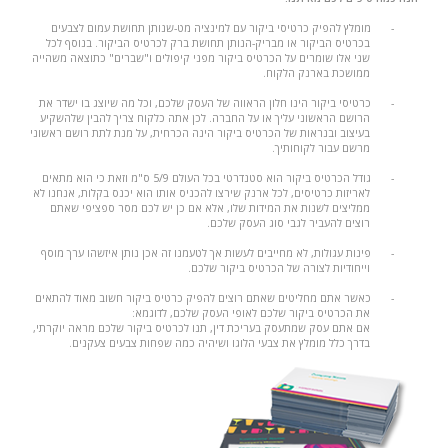
-
מומלץ להפיק כרטיסי ביקור עם למינציה מט-שנותן תחושת עמום לצבעים
בכרטיס הביקור או מבריק-הנותן תחושת ברק לכרטיס הביקור. בנוסף לכל
שני אלו שומרים על הכרטיס ביקור מפני קיפולים ו"שברים" כתוצאה משהייה
ממושכת בארנק הלקוח.
-
כרטיסי ביקור הינו חלון הראווה של העסק שלכם, וכל מה שיוצג בו ישדר את
הרושם הראשוני עליך או על החברה. לכן אתה כלקוח צריך להבין שלהשקיע
בעיצוב ובנראות של הכרטיס ביקור הינה הכרחית, על מנת לתת רושם ראשוני
מרשם עבור לקוחותיך.
-
גודל הכרטיס ביקור הוא סטנדרטי בכל העולם 5/9 ס"מ וזאת כי הוא מתאים
לאריזות כרטיסים, לכל ארנק שירצו להכניס אותו הוא יכנס בקלות, אנחנו לא
ממליצים לשנות את המידות שלו, אלא אם כן יש לכם מסר ספציפי שאתם
רוצים להעביר לגבי סוג העסק שלכם.
-
פינות עגולות, לא מחייבים לעשות אך לטעמנו זה אכן נותן איזשהו ערך מוסף
וייחודיות לצורה של הכרטיס ביקור שלכם.
-
כאשר אתם מחליטים שאתם רוצים להפיק כרטיס ביקור חשוב מאוד להתאים
את הכרטיס ביקור שלכם לאופי העסק שלכם, לדוגמא:
אם אתם עסק שמתעסק בעריכת דין, תנו לכרטיס ביקור שלכם מראה יוקרתי,
בדרך כלל מומלץ את צבעי הלוגו ושיהיה כמה שפחות צבעים צעקנים.