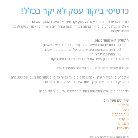
כרטיסי ביקור עסק לא יקר בכלל!
כולם חושבים שכרטיסי ביקור זה עסק יקר מידי, אך אצלנו ההפך הוא הנכון!
אצלנו תקבלו כרטיסי ביקור ברמה גבוהה מאוד (במחירים מצחיקים) אשר יעניקו לעסק
שלכם יוקרה!
התהליך הוא מאוד פשוט:
1)
בוחרים את העיצוב הרצוי (ממוין לכם גם לפי נושאים)
2)
מזינים את הפרטים שיכתבו על הכרטיס ביקור שלכם
3)
בחרו כמות רצויה.
שימו לב כי גם ניתן לעצב את צידו השני של הכרטיס ביקור.
יש לכם אפשרות להכניס עיצוב משלכם במערכת שלנו.
את כרטיסי הביקור שלנו אנחנו מדפיסים על כנייר כרומו בגימור מט בעובי של 300 גרם
המעניק לכרטיס ביקור שלך גימור איכותי ובעל עמידות מופלאה!
כל הכרטיסים שלנו מודפסים במידות סטנדרט של 5 ס"מ על 9 ס"מ.
שירותים משלימים:
פליירים
מעטפות
נייר מכתבים
פנקסים
מגנטים
רולאפים
הנה כמה טיפים לכם מאיתנו: