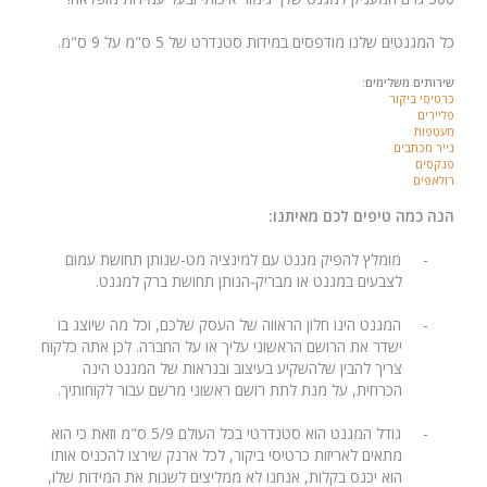
כל המגנטים שלנו מודפסים במידות סטנדרט של 5 ס"מ על 9 ס"מ.
שירותים משלימים:
כרטיסי ביקור
פליירים
מעטפות
נייר מכתבים
פנקסים
רולאפים
הנה כמה טיפים לכם מאיתנו:
-
מומלץ להפיק מגנט עם למינציה מט-שנותן תחושת עמום
לצבעים במגנט או מבריק-הנותן תחושת ברק למגנט.
-
המגנט הינו חלון הראווה של העסק שלכם, וכל מה שיוצג בו
ישדר את הרושם הראשוני עליך או על החברה. לכן אתה כלקוח
צריך להבין שלהשקיע בעיצוב ובנראות של המגנט הינה
הכרחית, על מנת לתת רושם ראשוני מרשם עבור לקוחותיך.
-
גודל המגנט הוא סטנדרטי בכל העולם 5/9 ס"מ וזאת כי הוא
מתאים לאריזות כרטיסי ביקור, לכל ארנק שירצו להכניס אותו
הוא יכנס בקלות, אנחנו לא ממליצים לשנות את המידות שלו,