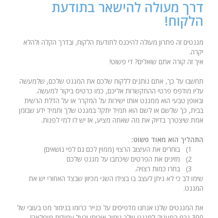
דרך מעולה להישאר בתודעת
הלקוח!
מגנטים זה פתרון מעולה להיכנס לתודעת הלקוח, ובדרך הקלה ולהלא
יקרה.
איך זה קורה אתם שואלים? די פשוט!
תחשבו על כך, אתם נותנים ללקוח שלכם את המגנט שלכם, שלמעשה
עליו מודפס פרטי ההתקשרות אליכם, כמו כרטיס ביקור למעשה.
ובאופן טבעי הוא ממגנט אותו ישירות על המקרר או על הדלת הרשית
בבית, כך שלשם או לשם הוא תמיד יתקל במגנט שלך ותמיד ידע שבזמן
אמת שיצטרך בדיוק את מה שאתה מציע, אז יש לו למי לפנות.
התהליך הוא מאוד פשוט:
1)
בוחרים את העיצוב הרצוי (ממוין לכם גם לפי נושאים)
2)
מזינים את הפרטים שיכתבו על מגנט שלכם
3)
בחרו כמות רצויה.
שימו לב כי לא ניתן לעצב בו בצידו השני מכיוון שבצד האחורי יש את
המגנט.
את המגנטים שלנו אנחנו מדפיסים על כנייר כרומו בגימור מט בעובי של
300 גרם המעניק למגנט שלך גימור איכותי ובעל עמידות מופלאה!