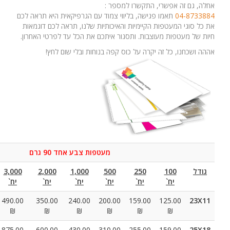
התקשרו למספר :
ישה, בליווי צמוד עם הגרפיקאית היא תראה לכם
קיימיות והאיכותיות שלנו, תראה לכם דוגמאות
בות. ותסגור איתכם את הכל עד לפרטי האחרון.
קרה על כוס קפה בנוחות ובלי שום לחץ!
מעטפות צבע אחד 90 גרם
10,000
5,000
3,000
2,000
1,000
500
250
יח`
יח`
יח`
יח`
יח`
יח`
יח`
1115.00
700.00
490.00
350.00
240.00
200.00
159.00
₪
₪
₪
₪
₪
₪
₪
2100.00
1120.00
875.00
600.00
430.00
310.00
255.00