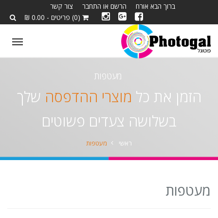
ורח
הרשם או התחבר
צור קשר
(0) פריטים - 0.00 ₪
Toggle
navigation
מעטפות
כל
מוצרי ההדפסה
שלך
ה צעדים פשוטים
ראשי
מעטפות